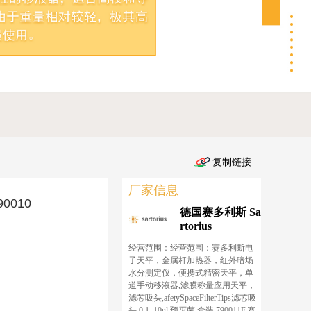
厂家信息
0010
德国赛多利斯 Sa
rtorius
经营范围：经营范围：赛多利斯电
子天平，金属杆加热器，红外暗场
水分测定仪，便携式精密天平，单
道手动移液器,滤膜称量应用天平，
滤芯吸头,afetySpaceFilterTips滤芯吸
头,0.1–10ul,预灭菌,盒装,790011F,赛