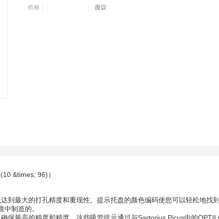
价格：
面议
10 &times; 96)）
达到最大的打孔精度和重现性。提示托盘的颜色编码使您可以轻松地找到匹
环境中制造的。
高的精度和精度。这些吸管提示通过与Sartorius Picus中的OPTI