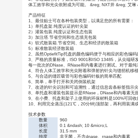
体工效学和光尖依附成为可能。
&reg;
NXT井
&reg;
艾琳
产品特征
1、最佳贴士可在各种包装类型，以满足您的所有需要：
1）单托盘架.纯度认证的针尖架
2）灌装包装.纯度认证和生态包装
3）加注塔.节省空间和生态填充包装
4）软式散装箱.节省空间、生态和经济的散装箱
5）标准散装经济散装箱
2、虽然OptiefitTip托盘的颜色编码便于与相应的彩色
3、严格的质量标准，ISO 9001和ISO 13485，
每一批次的DNase、RNase和内毒素进行测试。对于
4、符合人体工效学和光尖附着和弹射的针尖与缝纫机移植物
5、与合适的缝匠吸管与彩色编码针板的简单匹配
6、简单，单手打开和关闭倒装机架
7、改进的针尖识别和可追溯性，通过信息齿条标签指示
8、单托盘和灌装包装提示是RNase，DNase和内毒素无
9、在小费、托盘和架子上使用的环保材料是100%可回
10、利用完全蒸压(121℃，20分钟)顶部架，再利用装
技术参数
数量
960
体积
0.1 &ndash; 10 &micro;L
长度
31.5 mm
纯度
非无菌，不含dnase、rnase和内毒素