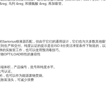
&reg;
马列
&reg;
和脯氨酸
&reg;
再加吸管。
编码的Sartorius移液器匹配，但由于它们的通用设计，它们也与大多数其他
从尖端研发到生产和交付。纯度认证的提示是在ISO 8分类洁净室条件下制造的
最纯净的实验室工作，也可以使用预消毒技巧。
OPTILOAD特性的兼容性
尖端体积，产品编号，批号和纯度水平。
批号认证。
收的，也可以作为能源废物焚烧。
满或散装顶头，可减少浪费