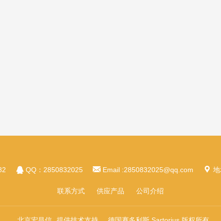



82
QQ：2850832025
Email :2850832025@qq.com
地
联系方式
供应产品
公司介绍
北京宏昌信
提供技术支持
德国赛多利斯 Sartorius 版权所有