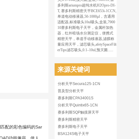
多利斯ariumpro超纯水机H2Opro-DI-
T, 赛多利斯精密天平BCE653i-1CCN,
单道电动移液器,50-1000µl，含通用
适配器,标准吸头10ul吸头,盒装,7900
10赛多利斯电子天平，金属杆加热
器，红外暗场水分测定仪，便携式
精密天平，单道手动移液器,滤膜称
量应用天平，滤芯吸头,afetySpaceFilt
erTips滤芯吸头,0.1–10ul,预灭菌......
来源关键词
分析天平Secura125-1CN
普及型分析天平
赛多利斯CPA34001S
分析天平Quintix65-1CN
赛多利斯SQP触摸屏天平
赛多利斯精密天平
配的彩色编码的Sar
赛多利斯电子天平
BSA124S电子天平
LOAD功能兼容，使人