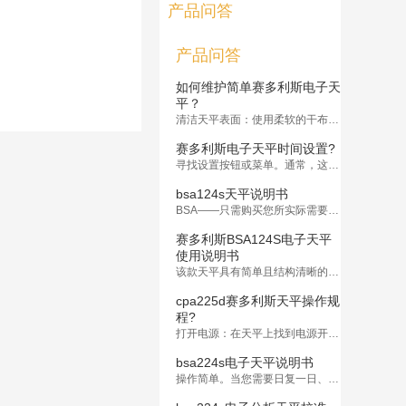
产品问答
产品问答
如何维护简单赛多利斯电子天
平？
清洁天平表面：使用柔软的干布轻轻擦拭天平表面，确保没有灰尘或杂物残留在上面。
赛多利斯电子天平时间设置?
寻找设置按钮或菜单。通常，这些按钮位于天平的控制面板上
bsa124s天平说明书
BSA——只需购买您所实际需要的功能，即可获取一台可靠且高质量的赛多利斯天平。
赛多利斯BSA124S电子天平
使用说明书
该款天平具有简单且结构清晰的用户界面、条理清晰的按键分配以及出色的可读性等理想功能特性，确保了无差错的称重操作。
cpa225d赛多利斯天平操作规
程?
打开电源：在天平上找到电源开关并打开天平。通常，天平会进行自检程序，
bsa224s电子天平说明书
操作简单。当您需要日复一日、快速可靠地重复进行繁重的称量工作时