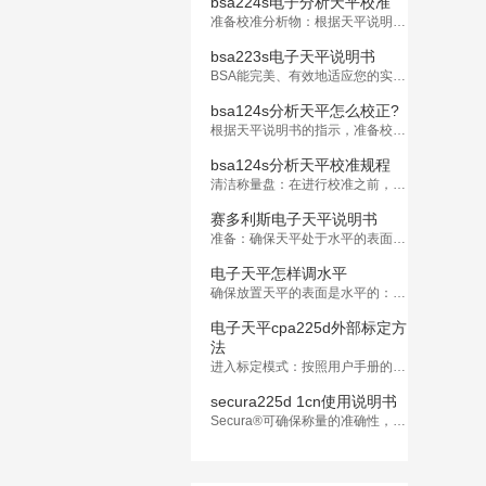
bsa224s电子分析天平校准
准备校准分析物：根据天平说明书的指示，准备校准分析物。通常情况下，天平厂家会提供特定的校准分析物，这些分析物的质量值已知。
bsa223s电子天平说明书
BSA能完美、有效地适应您的实验室工作。用户友好操作：简单易懂的英文文本提示及指示符，指导您方便地设置天平参数，满足个人的具体要求。
bsa124s分析天平怎么校正?
根据天平说明书的指示，准备校准分析物。通常情况下，天平厂家会提供特定的校准分析物，这些分析物的质量值已知。
bsa124s分析天平校准规程
清洁称量盘：在进行校准之前，务必确保称量盘干净，没有杂质。
赛多利斯电子天平说明书
准备：确保天平处于水平的表面上，并且周围没有风或者其他干扰因素。清洁天平的称量盘和周围区域，确保没有杂质。
电子天平怎样调水平
确保放置天平的表面是水平的：首先，确保你打算放置电子天平的表面是水平的。可以使用水平仪或者其他测量工具来检查表面的水平度。
电子天平cpa225d外部标定方
法
进入标定模式：按照用户手册的指示，进入外部标定模式。通常情况下，这需要按下特定的按键组合或者在菜单中选择标定选项。
secura225d 1cn使用说明书
Secura®可确保称量的准确性，使您放心地开展后续工作。