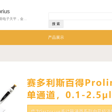
ius
经营范围：经营范围：赛多利斯电子天平，金属杆加热器，红外暗场水分测定仪，便携式精密天平，单道手动移液器,滤膜称量应用天平， 滤芯吸头,afetySpaceFilterTips滤芯吸头,0.1–10ul,预灭菌,盒装,790011F,赛多利斯ariumpro超纯水机H2Opro-DI-T, 赛多利斯精密天平BCE653i-1CCN,单道电动移液器,50-1000µl，含通用适配器,标准吸头10ul吸头,盒装,790010赛多利斯电子天平，金属杆加热器，红外暗场水分测定仪，便携式精密天平，单道手动移液器,滤膜称量应用天平，滤芯吸头,afetySpaceFilterTips滤芯吸头,0.1–10ul,预灭菌......
产品展示