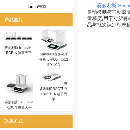
赛多利斯 Secu
hanna视频
自动检测与主动监测
量精度,用于对所有校
产品图片
品与批次识别标志
赛多利斯 Entris® II
BCE 实验室天平
Sartorius赛多利斯
分析天平Quintix12
5D-1CN
赛
多利斯PRACTUM
1102-1CN电子天
平
赛多利斯 BCE95P
i-10CN 微量天平
联系方式