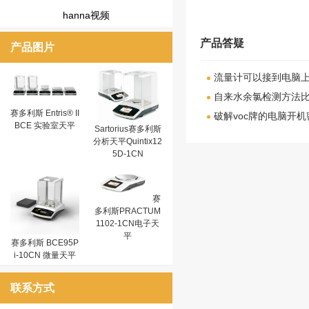
hanna视频
产品答疑
产品图片
流量计可以接到电脑
自来水余氯检测方法
赛多利斯 Entris® II
破解voc牌的电脑开机
BCE 实验室天平
Sartorius赛多利斯
分析天平Quintix12
5D-1CN
赛
多利斯PRACTUM
1102-1CN电子天
平
赛多利斯 BCE95P
i-10CN 微量天平
联系方式