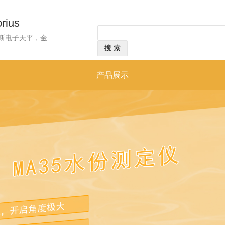
ius
经营范围：经营范围：赛多利斯电子天平，金属杆加热器，红外暗场水分测定仪，便携式精密天平，单道手动移液器,滤膜称量应用天平， 滤芯吸头,afetySpaceFilterTips滤芯吸头,0.1–10ul,预灭菌,盒装,790011F,赛多利斯ariumpro超纯水机H2Opro-DI-T, 赛多利斯精密天平BCE653i-1CCN,单道电动移液器,50-1000µl，含通用适配器,标准吸头10ul吸头,盒装,790010赛多利斯电子天平，金属杆加热器，红外暗场水分测定仪，便携式精密天平，单道手动移液器,滤膜称量应用天平，滤芯吸头,afetySpaceFilterTips滤芯吸头,0.1–10ul,预灭菌......
产品展示