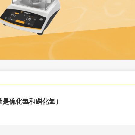
量是硫化氢和磷化氢）