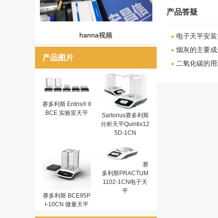
产品答疑
hanna视频
电子天平安装
烟灰的主要成
产品图片
二氧化碳的用
赛多利斯 Entris® II
BCE 实验室天平
Sartorius赛多利斯
分析天平Quintix12
5D-1CN
赛
多利斯PRACTUM
1102-1CN电子天
平
赛多利斯 BCE95P
i-10CN 微量天平