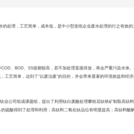
水的处理，工艺简单，成本低，是中小型造纸企业废水处理的行之有效的
中COD、BOD、SS值都较高，若不加处理直接排放，将会严重污染水体。
本低，工艺简单，达到了“以废治废”的目的，并会带来显著的环境效益和经济
院和钛业公司组成课题组，提出了利用钛白废酸处理攀枝花钛铁矿制取高钛
％的硫酸得到了处理和利用；高钛料二氧化钛品位有明显提高；高钛料酸