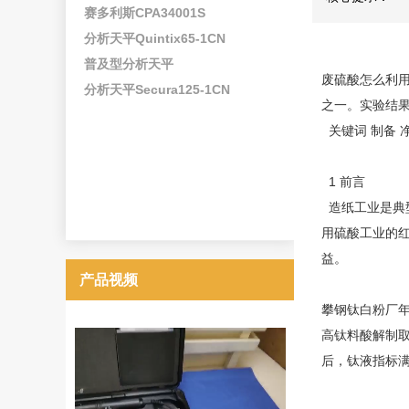
赛多利斯CPA34001S
分析天平Quintix65-1CN
普及型分析天平
废硫酸怎么利
分析天平Secura125-1CN
之一。实验结
关键词 制备 
1 前言
造纸工业是典型
用硫酸工业的红
益。
产品视频
攀钢钛白粉厂年
高钛料酸解制
后，钛液指标