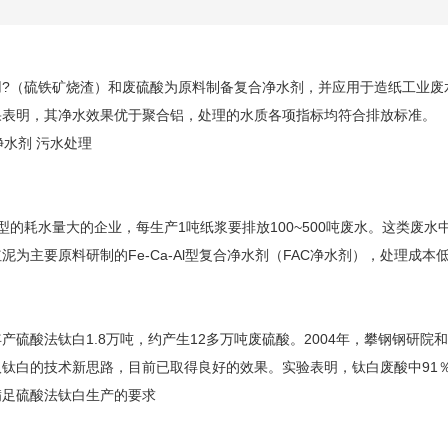
用
?（硫铁矿烧渣）和
废硫酸
为原料制备复合净水剂，并应用于造纸工业废
果表明，其净水效果优于聚合铝，处理的水质各项指标均符合排放标准。
净水剂 污水处理
的耗水量大的企业，每生产1吨纸浆要排放100~500吨废水。这类废水
泥为主要原料研制的Fe-Ca-Al型复合净水剂（FAC净水剂），处理成
产硫酸法钛白1.8万吨，约产生12多万吨废硫酸。2004年，攀钢钢研
取钛白的技术新思路，目前已取得良好的效果。实验表明，钛白废酸中91
满足硫酸法钛白生产的要求