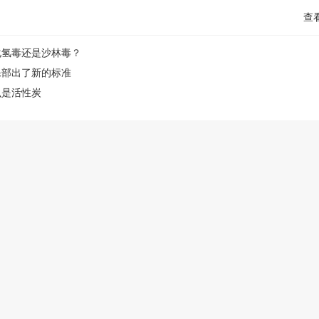
查
化氢毒还是沙林毒？
保部出了新的标准
么是活性炭