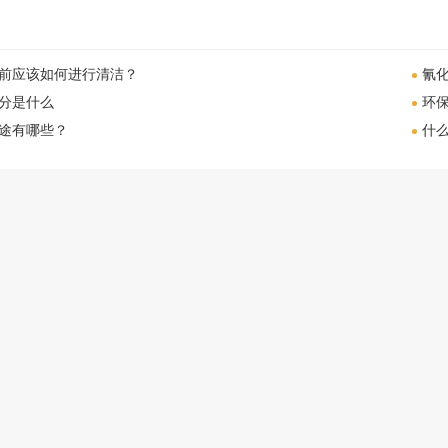
前应该如何进行清洁？
氰
分是什么
环
途有哪些？
什