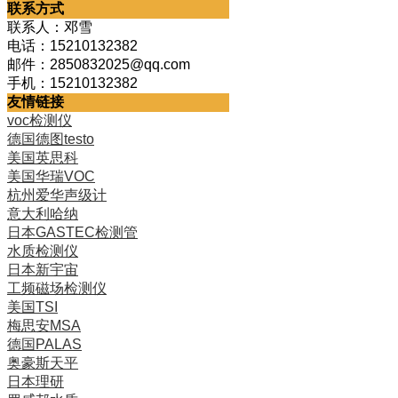
联系方式
联系人：邓雪
电话：15210132382
邮件：2850832025@qq.com
手机：15210132382
友情链接
voc检测仪
德国德图testo
美国英思科
美国华瑞VOC
杭州爱华声级计
意大利哈纳
日本GASTEC检测管
水质检测仪
日本新宇宙
工频磁场检测仪
美国TSI
梅思安MSA
德国PALAS
奥豪斯天平
日本理研