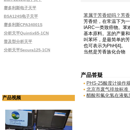
赛多利斯电子天平
苯属于芳香烃吗？芳香
BSA124S电子天平
芳香烃，在常温下为一
赛多利斯CPA34001S
IARC一类致癌物。
分析天平Quintix65-1CN
基本原料。
苯
的产量和
叫苯环，是最简单的芳
普及型分析天平
也可表示为PhH[4]。
分析天平Secura125-1CN
当然是芳香族化合物
产品答疑
PHS-25酸度计操作
北京市废气排放标准
醋酸和氟化氢在液氨
产品视频