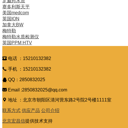
罗威邦水质
赛多利斯天平
美国medcom
英国ION
加拿大BW
梅特勒
梅特勒水质检测仪
英国PPM HTV

电话 ：15210132382

手机 ：15210132382

QQ：2850832025

Email :2850832025@qq.com

地址 ：北京市朝阳区清河营东路2号院2号楼1111室
联系方式
供应产品
公司介绍
北京宏昌信
提供技术支持