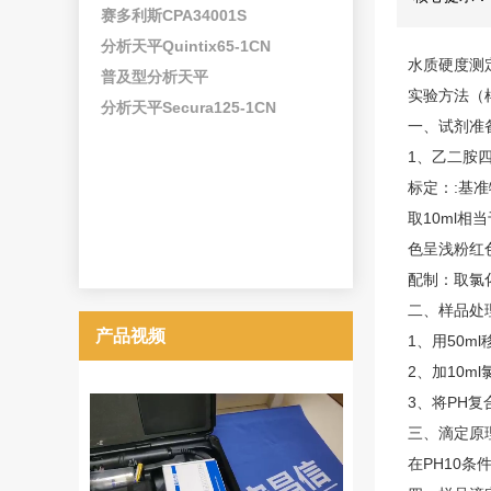
赛多利斯CPA34001S
分析天平Quintix65-1CN
水质硬度测
普及型分析天平
实验方法（
分析天平Secura125-1CN
一、试剂准
1、乙二胺四
标定：:基准
取10ml相
色呈浅粉红
配制：取氯化
二、样品处
产品视频
1、用50ml
2、加10m
3、将PH
三、滴定原
在PH10条