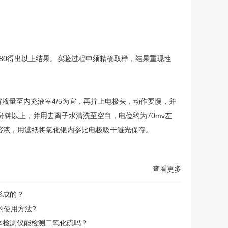
为80得出以上结果。实验过程中须精确取样，结果重现性
液量至内充液室4/5为宜，再拧上电极头，动作要慢，并
0分钟以上，并用去离子水清洗至空白，电位约为70mv左
参溶液，用滤纸将氯化银内参比电极吸干避光保存。
查看更多
形成的？
的使用方法?
体检测仪能检测二氧化硫吗？