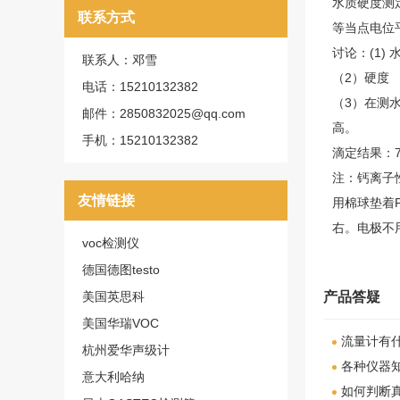
水质硬度测
联系方式
等当点电位平
讨论：(1)
联系人：邓雪
（2）硬度
电话：15210132382
（3）在测
邮件：2850832025@qq.com
高。
手机：15210132382
滴定结果：77
注：钙离子
友情链接
用棉球垫着
右。电极不
voc检测仪
德国德图testo
产品答疑
美国英思科
美国华瑞VOC
流量计有
杭州爱华声级计
各种仪器
意大利哈纳
如何判断