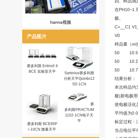
四、样品滴
在PH10~
极。
hanna视频
C=__C1 V1
V0
产品图片
样品量（m
50 10.
50 10
赛多利斯 Entris® II
50 10
BCE 实验室天平
Sartorius赛多利斯
结果分析：
分析天平Quintix12
5D-1CN
本次样品均
极)新电极
赛
使电极活化
多利斯PRACTUM
平均值为0.0
1102-1CN电子天
平
标定过程：
赛多利斯 BCE95P
i-10CN 微量天平
当点电位平均值