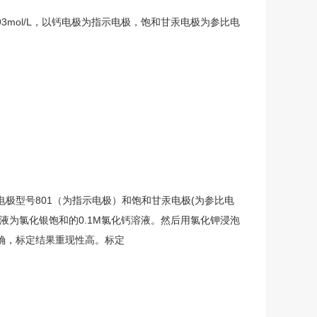
0093mol/L，以钙电极为指示电极，饱和甘汞电极为参比电
极型号801（为指示电极）和饱和甘汞电极(为参比电
液为氯化银饱和的0.1M氯化钙溶液。然后用氯化钾浸泡
确，标定结果重现性高。标定