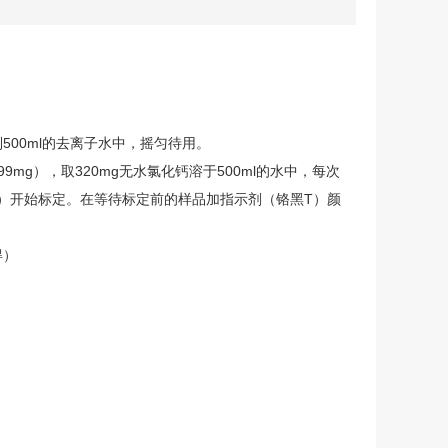
入到500ml的去离子水中，摇匀待用。
099mg），取320mg无水氯化钙溶于500ml的水中，每次
12~13）开始标定。在等待标定前的样品加指示剂（铬黑T）颜
得）