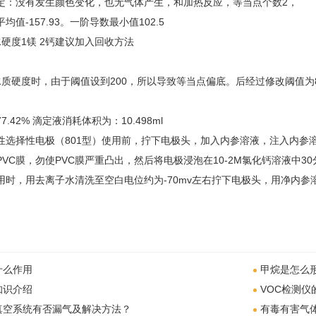
定：没有发生颜色变化，也无气体产生，和加热反应，等当点个数2，
均值-157.93。一阶导数最小值102.5
 水硬度1镁 2钙建议加入回收方法
水质硬度时，由于阈值设到200，所以导致等当点偏底。后经过修改阈值
.42% 滴定液消耗体积为：10.498ml
性选择性电极（801型）使用前，拧下电极头，加入内参溶液，注入内参溶
PVC膜，勿使PVC膜严重凸出，然后将电极浸泡在10-2M氯化钙溶液中3
用时，用去离子水清洗至空白电位约为-70mv左右拧下电极头，用净内
什么作用
甲烷是怎么
知识介绍
VOC检测仪
真空系统有否漏气及解决方法？
有毒有害气