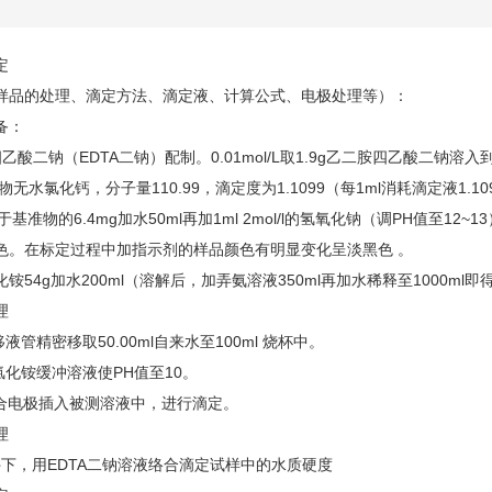
定
样品的处理、滴定方法、滴定液、计算公式、电极处理等）：
备：
乙酸二钠（EDTA二钠）配制。0.01mol/L取1.9g乙二胺四乙酸二钠溶
物无水氯化钙，分子量110.99，滴定度为1.1099（每1ml消耗滴定液1.1
当于基准物的6.4mg加水50ml再加1ml 2mol/l的氢氧化钠（调PH值至
色。在标定过程中加指示剂的样品颜色有明显变化呈淡黑色 。
铵54g加水200ml（溶解后，加弄氨溶液350ml再加水稀释至1000ml即
理
移液管精密移取50.00ml自来水至100ml 烧杯中。
l氯化铵缓冲溶液使PH值至10。
复合电极插入被测溶液中，进行滴定。
理
件下，用EDTA二钠溶液络合滴定试样中的水质硬度