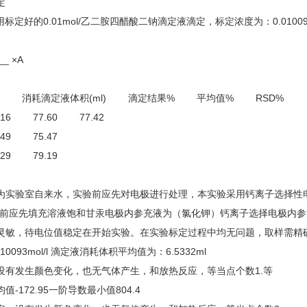
定
1 用标定好的0.01mol/乙二胺四醋酸二钠滴定液滴定，标定浓度为：0.01
__ ×A
l) 消耗滴定液体积(ml) 滴定结果% 平均值% RSD%
516 77.60 77.42
.249 75.47
.729 79.19
为实验室自来水，实验前应先对电极进行处理，本实验采用钙离子选择性电
用前应先填充溶液饱和甘汞电极内参充液为（氯化钾）钙离子选择电极内参
灵敏，待电位值稳定在开始实验。在实验标定过程中均无问题，取样需精
10093mol/l 滴定液消耗体积平均值为：6.5332ml
没有发生颜色变化，也无气体产生，和放热反应，等当点个数1.等
-172.95一阶导数最小值804.4