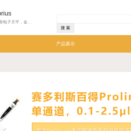
ius
经营范围：经营范围：赛多利斯电子天平，金属杆加热器，红外暗场水分测定仪，便携式精密天平，单道手动移液器,滤膜称量应用天平， 滤芯吸头,afetySpaceFilterTips滤芯吸头,0.1–10ul,预灭菌,盒装,790011F,赛多利斯ariumpro超纯水机H2Opro-DI-T, 赛多利斯精密天平BCE653i-1CCN,单道电动移液器,50-1000µl，含通用适配器,标准吸头10ul吸头,盒装,790010赛多利斯电子天平，金属杆加热器，红外暗场水分测定仪，便携式精密天平，单道手动移液器,滤膜称量应用天平，滤芯吸头,afetySpaceFilterTips滤芯吸头,0.1–10ul,预灭菌......
产品展示